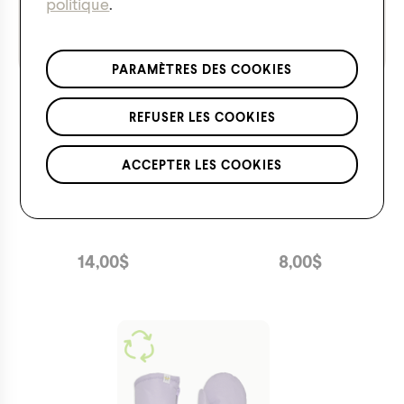
politique
.
conformément à notre
politique de confidentialité
.
*S'applique uniquement aux articles à prix régulier.
PARAMÈTRES DES COOKIES
REFUSER LES COOKIES
ACCEPTER LES COOKIES
Tuque ours pour bébés
Mitaines en molleton
pour bébés
14,00
$
8,00
$