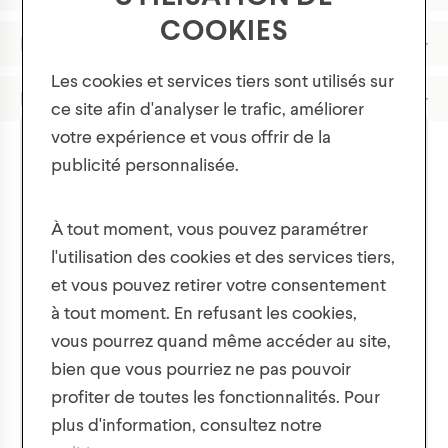
COOKIES
Description
Les cookies et services tiers sont utilisés sur
Matériaux
ce site afin d'analyser le trafic, améliorer
votre expérience et vous offrir de la
publicité personnalisée.
Obtenez 10% de réduction sur
votre première commande !
À tout moment, vous pouvez paramétrer
Vous pourriez aimer aussi
l'utilisation des cookies et des services tiers,
De plus, soyez les premiers à être mis au courant des
et vous pouvez retirer votre consentement
nouvelles collections, des offres et des concours !
à tout moment. En refusant les cookies,
vous pourrez quand même accéder au site,
bien que vous pourriez ne pas pouvoir
profiter de toutes les fonctionnalités. Pour
plus d'information, consultez notre
Nous respectons la confidentialité de vos données