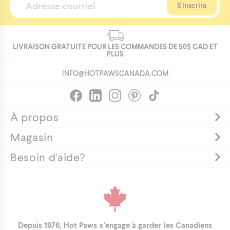
pour
bébés
ICH1547-
BALLERINA-
LIVRAISON GRATUITE POUR LES COMMANDES DE
50$
CAD ET
PLUS
O/S
https://hotpawscanada.com/sites/default/files/shopify-
INFO@HOTPAWSCANADA.COM
products/ich1547-
ballerina_f3ce3494-
8a4e-
À propos
44f6-
89e3-
Magasin
4a854b0ccc9c.png
Gardez
Besoin d'aide?
votre
tout-
petit
confortable
et
Depuis 1976, Hot Paws s’engage à garder les Canadiens
mignon,