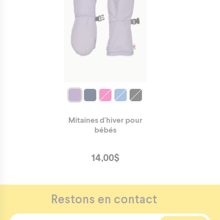
Mitaines d'hiver pour
bébés
14,00
$
https://hotpawscanada.com/fr/product/3667
Restons en contact
Tuque
ours