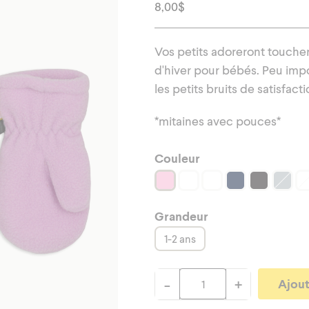
ements d'extérieur
Vêtements d'extérie
8,00
$
Vos petits adoreront toucher 
d'hiver pour bébés. Peu impor
les petits bruits de satisfacti
*mitaines avec pouces*
Couleur
Grandeur
1-2 ans
-
+