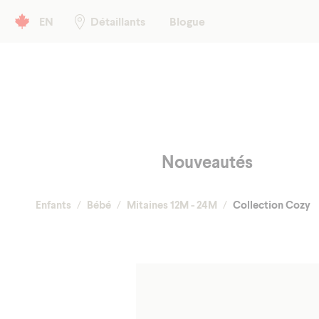
Header left
EN
Détaillants
Blogue
Menu principal
Nouveautés
Enfants
Bébé
Mitaines 12M - 24M
Collection Cozy
Automn
Tous
Hiver
Gan
Tuq