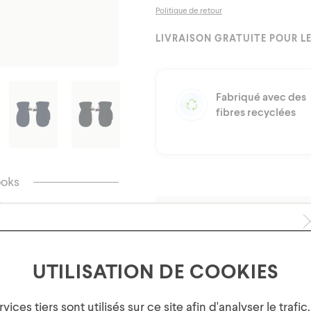
Politique de retour
LIVRAISON GRATUITE POUR LE
Fabriqué avec des
fibres recyclées
ooks
Description
Matériaux
UTILISATION DE COOKIES
Obtenez 10% de réduction sur
Instructions d’entreti
vices tiers sont utilisés sur ce site afin d'analyser le trafic