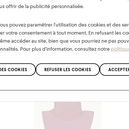
votre première commande !
s offrir de la publicité personnalisée.
De plus, soyez les premiers à être mis au courant des
nouvelles collections, des offres et des concours !
us pouvez paramétrer l'utilisation des cookies et des serv
rer votre consentement à tout moment. En refusant les co
me accéder au site, bien que vous pourriez ne pas pouvo
onnalités. Pour plus d'information, consultez notre
politiqu
Vous pourriez aimer aussi
Nous respectons la confidentialité de vos données conformément à
DES COOKIES
REFUSER LES COOKIES
ACCEPTER
notre
politique de confidentialité
.
*S'applique uniquement aux articles à prix régulier.