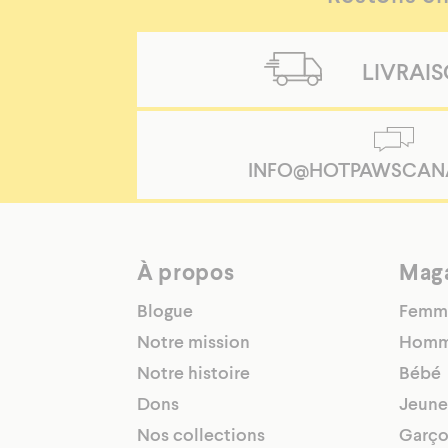
Molleton
Mitaines
en
LIVRAI
molleton
pour
bébés
IFM11902E-
INFO@HOTPAWSCAN
BLACK-
12/24M
https://hotpawscanada.com/sites/default/files
products/ifm1902-
À propos
Mag
bonbon_8889ce50-
fcc0-
Blogue
Femm
4426-
Notre mission
Homm
b205-
Notre histoire
Bébé
1d93bebe8041.png
Vos
Dons
Jeune
petits
Nos collections
Garço
adoreront