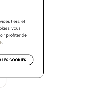
ices tiers, et
okies, vous
ir profiter de
e
.
 LES COOKIES