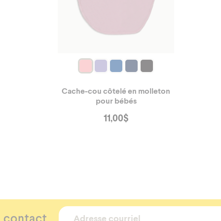
Cache-cou côtelé en molleton
pour bébés
11,00
$
C3%A9-
 contact