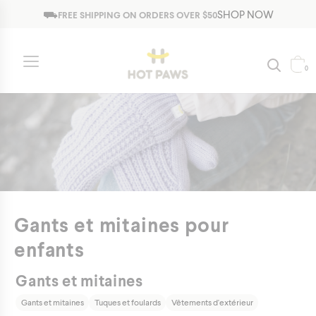
Jump to navigation
⛟
SHOP NOW
FREE SHIPPING ON ORDERS OVER $50
0
Gants et mitaines pour
enfants
Gants et mitaines
Gants et mitaines
Tuques et foulards
Vêtements d'extérieur