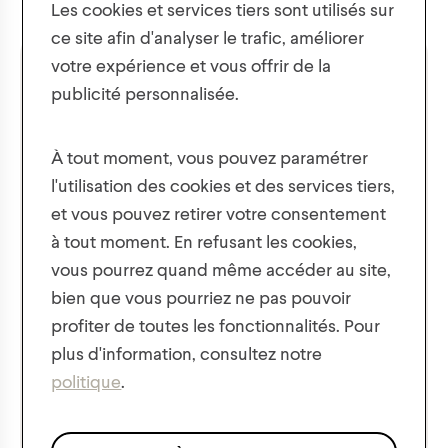
Les cookies et services tiers sont utilisés sur
enfants avec longue
réfléchissante pour
manchette et bande
enfants de 4 à 6 ans
ce site afin d'analyser le trafic, améliorer
réfléchissante 2 à 6 ans
votre expérience et vous offrir de la
15,00
$
16,00
$
publicité personnalisée.
Obtenez 10% de réduction sur
votre première commande !
À tout moment, vous pouvez paramétrer
l'utilisation des cookies et des services tiers,
De plus, soyez les premiers à être mis au courant des
et vous pouvez retirer votre consentement
nouvelles collections, des offres et des concours !
à tout moment. En refusant les cookies,
vous pourrez quand même accéder au site,
bien que vous pourriez ne pas pouvoir
profiter de toutes les fonctionnalités. Pour
plus d'information, consultez notre
Nous respectons la confidentialité de vos données
politique
.
conformément à notre
politique de confidentialité
.
*S'applique uniquement aux articles à prix régulier.