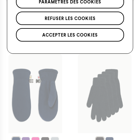
PARAMÈTRES DES COOKIES
Mitaines d'hiver avec un
Gants d'hiver en
bande réfléchissante 2 à
molleton pour enfants
REFUSER LES COOKIES
6 ans
de 4 à 6 ans
15,00
$
10,00
$
ACCEPTER LES COOKIES